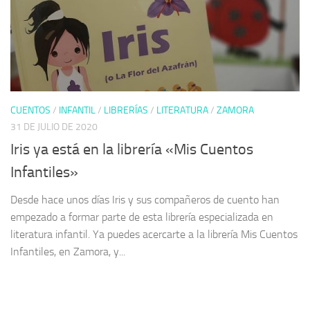
CUENTOS
/
INFANTIL
/
LIBRERÍAS
/
LITERATURA
/
ZAMORA
31 DE JULIO DE 2020
Iris ya está en la librería «Mis Cuentos
Infantiles»
Desde hace unos días Iris y sus compañeros de cuento han
empezado a formar parte de esta librería especializada en
literatura infantil. Ya puedes acercarte a la librería Mis Cuentos
Infantiles, en Zamora, y...