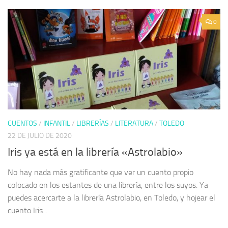
0
CUENTOS
/
INFANTIL
/
LIBRERÍAS
/
LITERATURA
/
TOLEDO
22 DE JULIO DE 2020
Iris ya está en la librería «Astrolabio»
No hay nada más gratificante que ver un cuento propio
colocado en los estantes de una librería, entre los suyos. Ya
puedes acercarte a la librería Astrolabio, en Toledo, y hojear el
cuento Iris...