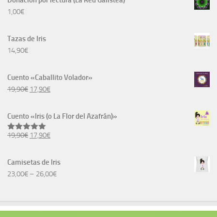
Donación por lectura (La Red Galistea)
1,00
€
Tazas de Iris
14,90
€
Cuento «Caballito Volador»
El
El
19,90
€
17,90
€
precio
precio
original
actual
Cuento «Iris (o La Flor del Azafrán)»
era:
es:
El
El
19,90
€
19,90€.
17,90
€
17,90€.
Valorado
con
5.00
precio
precio
de 5
original
actual
Camisetas de Iris
era:
es:
23,00
€
–
26,00
€
19,90€.
17,90€.