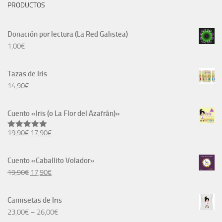
PRODUCTOS
Donación por lectura (La Red Galistea)
1,00
€
Tazas de Iris
14,90
€
Cuento «Iris (o La Flor del Azafrán)»
El
El
19,90
€
17,90
€
Valorado
con
5.00
precio
precio
de 5
original
actual
Cuento «Caballito Volador»
era:
es:
El
El
19,90
€
17,90
€
19,90€.
17,90€.
precio
precio
original
actual
Camisetas de Iris
era:
es:
23,00
€
–
26,00
€
19,90€.
17,90€.