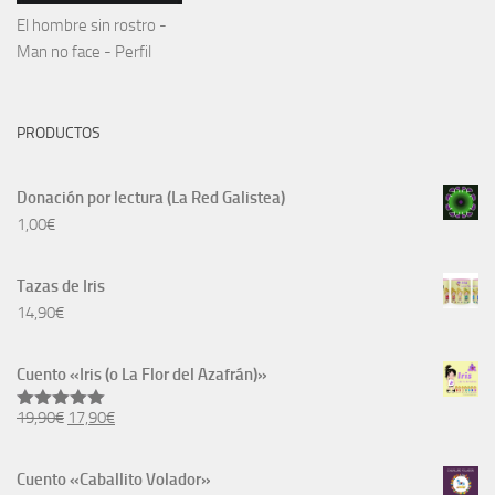
El hombre sin rostro -
Man no face - Perfil
PRODUCTOS
Donación por lectura (La Red Galistea)
1,00
€
Tazas de Iris
14,90
€
Cuento «Iris (o La Flor del Azafrán)»
El
El
19,90
€
17,90
€
Valorado
con
5.00
precio
precio
de 5
original
actual
Cuento «Caballito Volador»