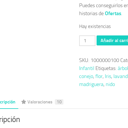
Puedes conseguirlos e
historias de
Ofertas
.
Hay existencias
Cuento
Añadir al carr
«Iris
(o
SKU:
1000000100
Cat
La
Infantil
Etiquetas:
árbo
Flor
conejo
,
flor
,
Iris
,
lavand
del
madriguera
,
nido
Azafrán)»
cantidad
cripción
Valoraciones
10
ripción