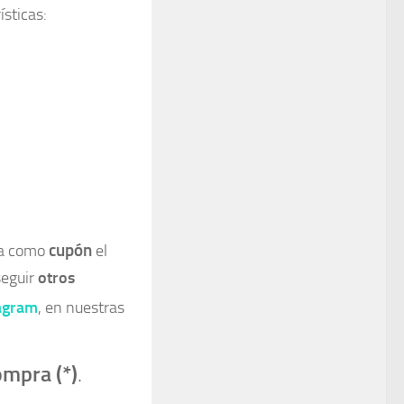
ísticas:
cupón
iza como
el
seguir
otros
agram
, en nuestras
ompra (*)
.