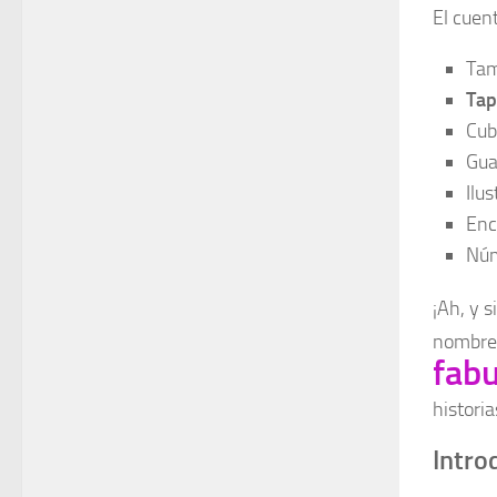
El cuen
Tam
Tap
Cub
Gua
Ilu
Enc
Núm
¡Ah, y s
nombre 
fab
histori
Intro