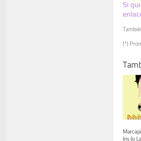
Si qu
enlac
También
(*) Pro
Tamb
Marcapá
Iris (o L