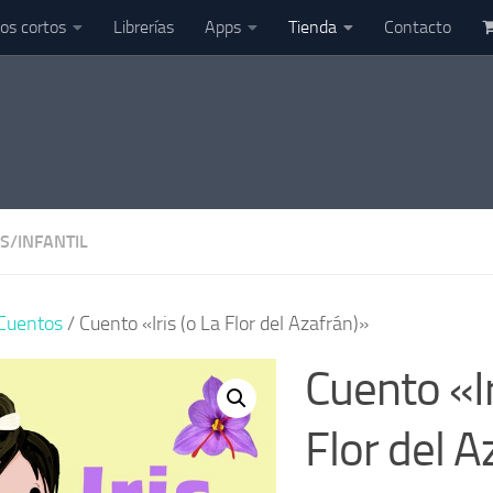
os cortos
Librerías
Apps
Tienda
Contacto
S
/
INFANTIL
Cuentos
/ Cuento «Iris (o La Flor del Azafrán)»
Cuento «Ir
Flor del A