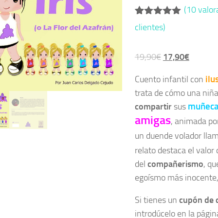
(
10
valor
Valorado
10
clientes)
con
5.00
de
5 en base
a
El
El
19,90
€
17,90
€
valoraciones
de clientes
precio
precio
ilu
Cuento infantil con
original
actual
trata de cómo una niñ
era:
es:
muñec
compartir
sus
19,90€.
17,90€.
amigas
, animada por
un duende volador ll
relato destaca el valor 
del
compañerismo
, qu
egoísmo más inocente, 
Si tienes un
cupón de 
introdúcelo en la página