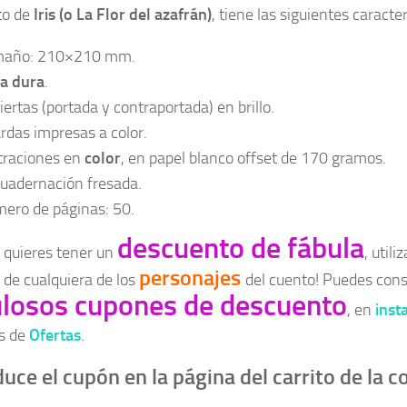
to de
Iris (o La Flor del azafrán)
, tiene las siguientes caracter
año: 210×210 mm.
a dura
.
iertas (portada y contraportada) en brillo.
rdas impresas a color.
straciones en
color
, en papel blanco offset de 170 gramos.
uadernación fresada.
ero de páginas: 50.
descuento de fábula
i quieres tener un
, util
personajes
de cualquiera de los
del cuento! Puedes con
ulosos cupones de descuento
, en
inst
as de
Ofertas
.
duce el cupón en la página del carrito de la c