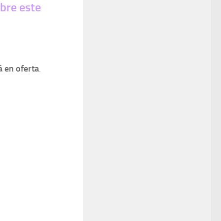
obre este
tá en oferta
.