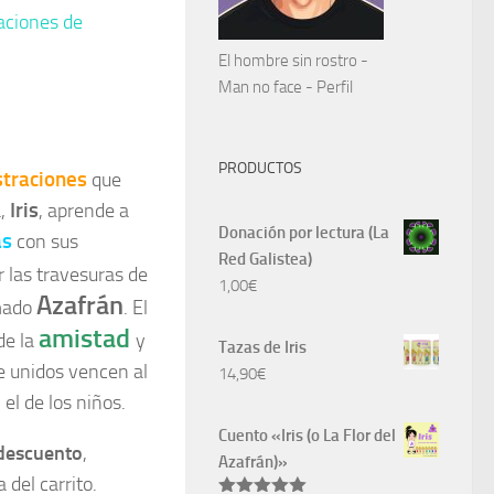
aciones de
El hombre sin rostro -
Man no face - Perfil
PRODUCTOS
straciones
que
Iris
a,
, aprende a
Donación por lectura (La
as
con sus
Red Galistea)
 las travesuras de
1,00
€
Azafrán
amado
. El
amistad
de la
y
Tazas de Iris
e unidos vencen al
14,90
€
el de los niños.
Cuento «Iris (o La Flor del
descuento
,
Azafrán)»
 del carrito.