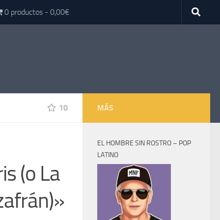
0 productos
0,00€
10
MÁS
EL HOMBRE SIN ROSTRO – POP
LATINO
is (o La
zafrán)»