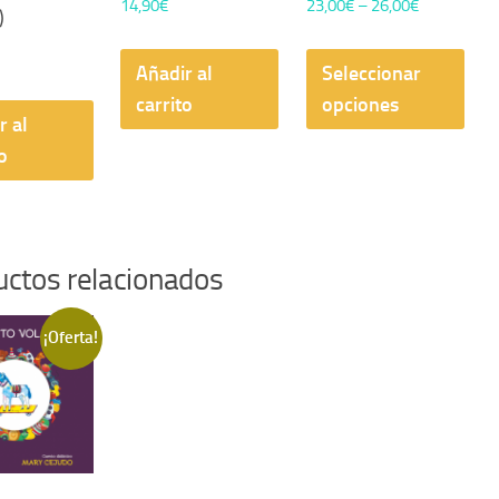
14,90
€
23,00
€
–
26,00
€
)
Est
Añadir al
Seleccionar
pro
carrito
opciones
tien
r al
múlt
o
vari
Las
opc
se
uctos relacionados
pue
eleg
¡Oferta!
en
la
pág
de
pro