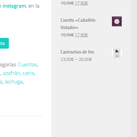
El
El
19,90
€
17,90
€
Valorado
n
instagram
, en la
con
5.00
precio
precio
de 5
original
actual
Cuento «Caballito
era:
es:
Volador»
19,90€.
17,90€.
El
El
19,90
€
17,90
€
precio
precio
ito
original
actual
Camisetas de Iris
era:
es:
23,00
€
–
26,00
€
egorías:
Cuentos
,
19,90€.
17,90€.
l
,
azafrán
,
carro
,
a
,
lechuga
,