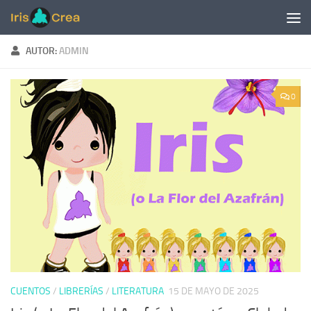
Saltar al contenido
AUTOR:
ADMIN
0
CUENTOS
/
LIBRERÍAS
/
LITERATURA
15 DE MAYO DE 2025