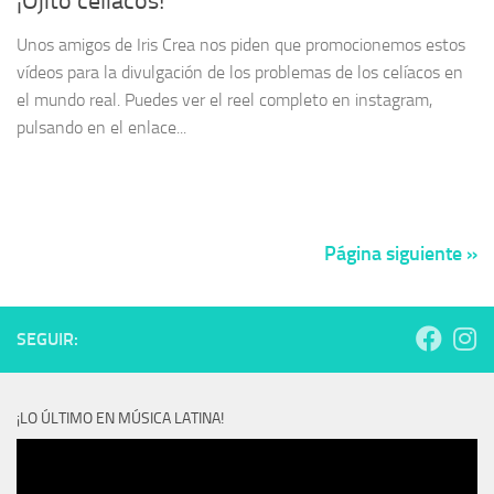
¡Ojito celíacos!
Unos amigos de Iris Crea nos piden que promocionemos estos
vídeos para la divulgación de los problemas de los celíacos en
el mundo real. Puedes ver el reel completo en instagram,
pulsando en el enlace...
Página siguiente »
SEGUIR:
¡LO ÚLTIMO EN MÚSICA LATINA!