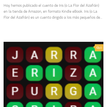
Hoy hemos publicado el cuento de Iris (o La Flor del Azafrán)
en la tienda de Amazon, en formato Kindle eBook. Iris (o La
Flor del Azafrán) es un cuento dirigido a los más pequeños de...
0