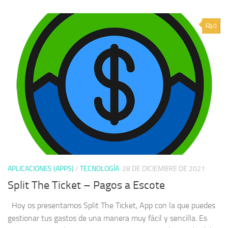
0
APLICACIONES (APPS)
/
TECNOLOGÍA
28 DE DICIEMBRE DE 2021
Split The Ticket – Pagos a Escote
Hoy os presentamos Split The Ticket, App con la que puedes
gestionar tus gastos de una manera muy fácil y sencilla. Es