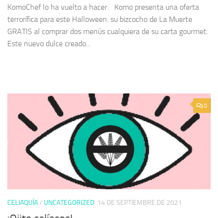
KomoChef lo ha vuelto a hacer. Komo presenta una oferta
terrorífica para este Halloween: su bizcocho de La Muerte
GRATIS al comprar dos menús cualquiera de su carta gourmet.
Este nuevo dulce creado...
0
CELIAQUÍA
/
UNCATEGORIZED
14 DE SEPTIEMBRE DE 2021