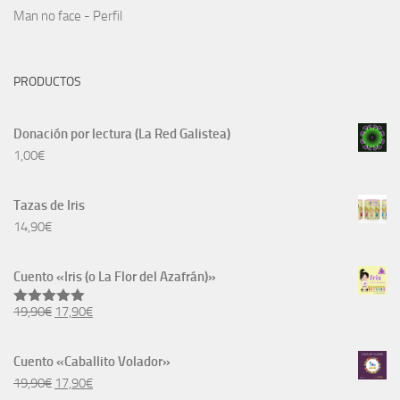
Man no face - Perfil
PRODUCTOS
Donación por lectura (La Red Galistea)
1,00
€
Tazas de Iris
14,90
€
Cuento «Iris (o La Flor del Azafrán)»
El
El
19,90
€
17,90
€
Valorado
con
5.00
precio
precio
de 5
original
actual
Cuento «Caballito Volador»
era:
es:
El
El
19,90
€
17,90
€
19,90€.
17,90€.