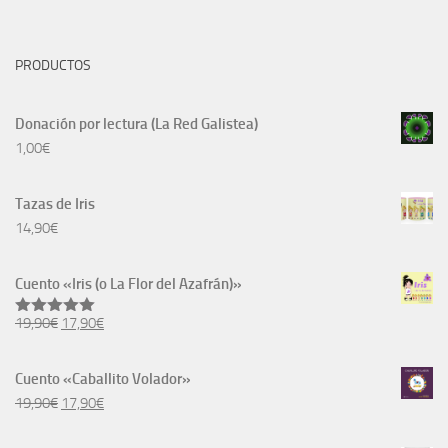
PRODUCTOS
Donación por lectura (La Red Galistea)
1,00
€
Tazas de Iris
14,90
€
Cuento «Iris (o La Flor del Azafrán)»
El
El
19,90
€
17,90
€
Valorado
con
5.00
precio
precio
de 5
original
actual
Cuento «Caballito Volador»
era:
es:
El
El
19,90
€
17,90
€
19,90€.
17,90€.
precio
precio