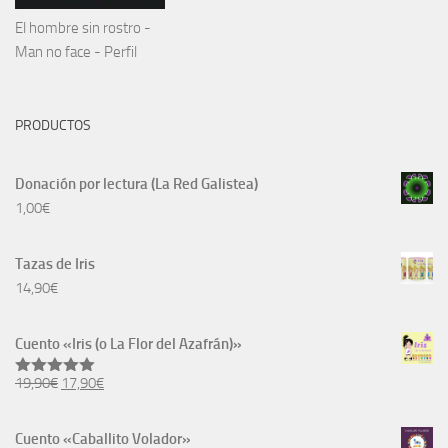
El hombre sin rostro -
Man no face - Perfil
PRODUCTOS
Donación por lectura (La Red Galistea)
1,00
€
Tazas de Iris
14,90
€
Cuento «Iris (o La Flor del Azafrán)»
El
El
19,90
€
17,90
€
Valorado
con
5.00
precio
precio
de 5
original
actual
Cuento «Caballito Volador»