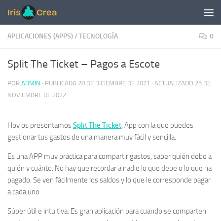
Saltar al contenido
APLICACIONES (APPS)
/
TECNOLOGÍA
0
Split The Ticket – Pagos a Escote
POR
ADMIN
· PUBLICADA
28 DE DICIEMBRE DE 2021
· ACTUALIZADO
25 DE
NOVIEMBRE DE 2022
Hoy os presentamos
Split The Ticket
, App con la que puedes
gestionar tus gastos de una manera muy fácil y sencilla.
Es una APP muy práctica para compartir gastos, saber quién debe a
quién y cuánto. No hay que recordar a nadie lo que debe o lo que ha
pagado. Se ven fácilmente los saldos y lo que le corresponde pagar
a cada uno.
Súper útil e intuitiva. Es gran aplicación para cuando se comparten