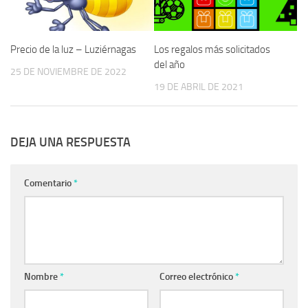
Precio de la luz – Luziérnagas
Los regalos más solicitados
del año
25 DE NOVIEMBRE DE 2022
19 DE ABRIL DE 2021
DEJA UNA RESPUESTA
Comentario
*
Nombre
*
Correo electrónico
*