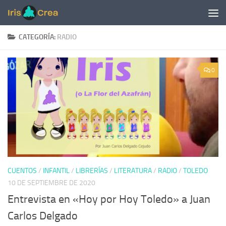
Saltar al contenido
CATEGORÍA:
RADIO
0
CUENTOS
/
INFANTIL
/
LIBRERÍAS
/
LITERATURA
/
RADIO
/
TOLEDO
10 DE SEPTIEMBRE DE 2020
Entrevista en «Hoy por Hoy Toledo» a Juan
Carlos Delgado