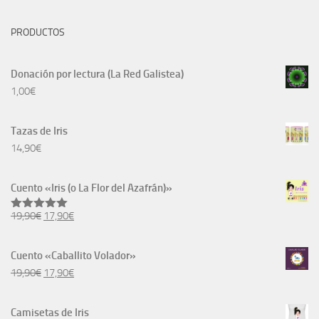
PRODUCTOS
Donación por lectura (La Red Galistea)
1,00
€
Tazas de Iris
14,90
€
Cuento «Iris (o La Flor del Azafrán)»
El
El
19,90
€
17,90
€
Valorado
con
5.00
precio
precio
de 5
original
actual
Cuento «Caballito Volador»
era:
es:
El
El
19,90
€
17,90
€
19,90€.
17,90€.
precio
precio
original
actual
Camisetas de Iris