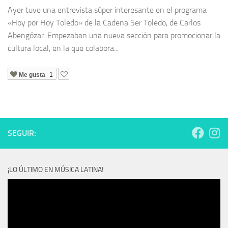
Ayer tuve una entrevista súper interesante en el programa
«Hoy por Hoy Toledo» de la Cadena Ser Toledo, de Carlos
Abengózar. Empezaban una nueva sección para promocionar la
cultura local, en la que colabora...
Me gusta
1
SEGUIR:
¡LO ÚLTIMO EN MÚSICA LATINA!