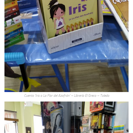
Cuento ‘Iris o La Flor del Azafrán’ – Librería El Greco – Toledo