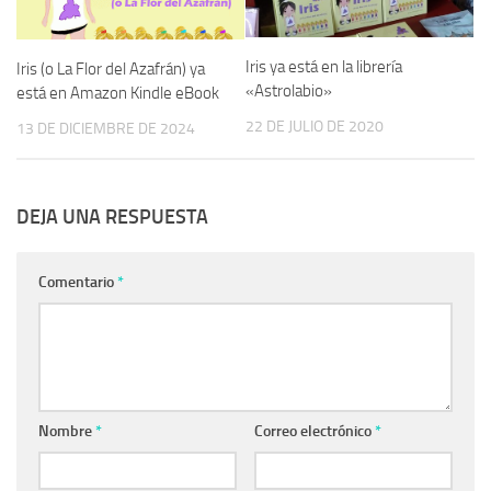
Iris ya está en la librería
Iris (o La Flor del Azafrán) ya
«Astrolabio»
está en Amazon Kindle eBook
22 DE JULIO DE 2020
13 DE DICIEMBRE DE 2024
DEJA UNA RESPUESTA
Comentario
*
Nombre
*
Correo electrónico
*