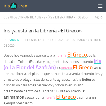
Saltar al contenido
CUENTOS
/
INFANTIL
/
LIBRERÍAS
/
LITERATURA
/
TOLEDO
0
Iris ya está en la Librería «El Greco»
POR
ADMIN
· PUBLICADA
17 DE JULIO DE 2020
· ACTUALIZADO
17 DE JULIO
DE 2020
El Greco
Desde hoy ya puedes acercarte a la
librería
, de la
Iris
ciudad de Toledo (España), y coger entre tus manos el cuento
(o La Flor del Azafrán)
El Greco
. La
librería
es la
primera librería
del planeta
que ha puesto a la venta el cuento.
Iris
y
el resto de protagonistas del cuento agradecen a
Ana Belén
su
disposición para acoger el cuento y colocarlo en un sitio
te
preeminente dentro de su librería. Si vives en Toledo
El Greco
animamos
a pasar por la
librería
y comprar un
ejemplar del cuento.