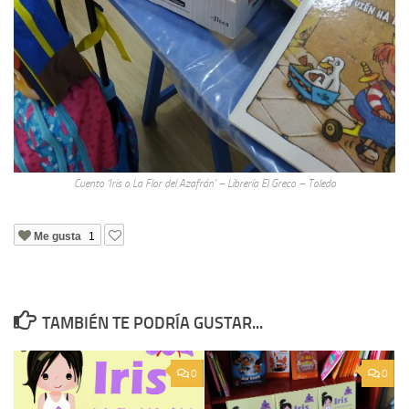
Cuento ‘Iris o La Flor del Azafrán’ – Librería El Greco – Toledo
Me gusta
1
TAMBIÉN TE PODRÍA GUSTAR...
0
0