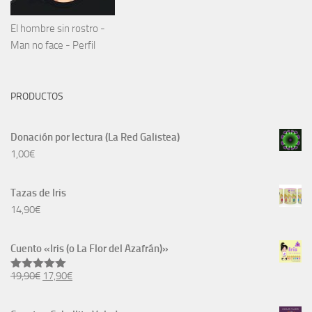
El hombre sin rostro -
Man no face - Perfil
PRODUCTOS
Donación por lectura (La Red Galistea)
1,00
€
Tazas de Iris
14,90
€
Cuento «Iris (o La Flor del Azafrán)»
El
El
19,90
€
17,90
€
Valorado
con
5.00
precio
precio
de 5
original
actual