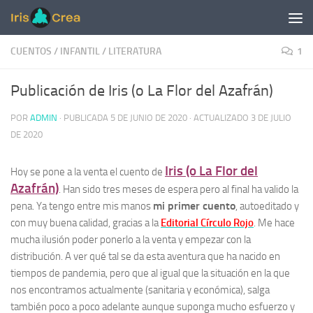
Saltar al contenido
CUENTOS
/
INFANTIL
/
LITERATURA
1
Publicación de Iris (o La Flor del Azafrán)
POR
ADMIN
· PUBLICADA
5 DE JUNIO DE 2020
· ACTUALIZADO
3 DE JULIO
DE 2020
Iris (o La Flor del
Hoy se pone a la venta el cuento de
Azafrán)
. Han sido tres meses de espera pero al final ha valido la
mi primer cuento
pena. Ya tengo entre mis manos
, autoeditado y
con muy buena calidad, gracias a la
Editorial Círculo Rojo
. Me hace
mucha ilusión poder ponerlo a la venta y empezar con la
distribución. A ver qué tal se da esta aventura que ha nacido en
tiempos de pandemia, pero que al igual que la situación en la que
nos encontramos actualmente (sanitaria y económica), salga
también poco a poco adelante aunque suponga mucho esfuerzo y