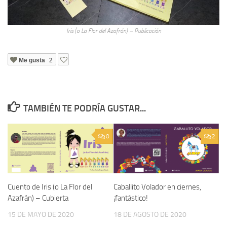
Iris (o La Flor del Azafrán) – Publicación
Me gusta
2
TAMBIÉN TE PODRÍA GUSTAR...
0
2
Cuento de Iris (o La Flor del
Caballito Volador en ciernes,
Azafrán) – Cubierta
¡fantástico!
15 DE MAYO DE 2020
18 DE AGOSTO DE 2020