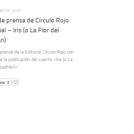
NIO DE 2020
e prensa de Círculo Rojo
al – Iris (o La Flor del
án)
prensa de la Editorial Círculo Rojo con
 la publicación del cuento «Iris (o La
Azafrán)».
sta
2