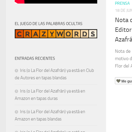
PRENSA
18 DE JU
Nota d
EL JUEGO DE LAS PALABRAS OCULTAS
Editori
Azafr
Nota de 
motivo de
ENTRADAS RECIENTES
Flor del 
Iris (o La Flor del Azafrán) ya está en Club
de Autores en tapas blandas
Me gu
Iris (o La Flor del Azafrán) ya está en
Amazon en tapas duras
Iris (o La Flor del Azafrán) ya está en
Amazon en tapas blandas