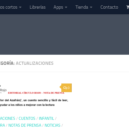
os cortos
Librerías
Apps
Tienda
Contacto
EGORÍA:
ACTUALIZACIONES
0
ZACIONES
/
CUENTOS
/
INFANTIL
/
URA
/
NOTAS DE PRENSA
/
NOTICIAS
/