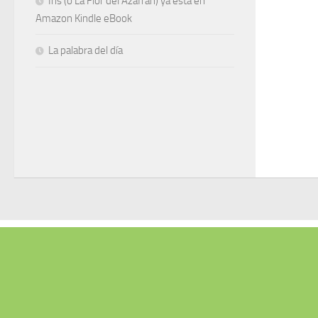
Iris (o La Flor del Azafrán) ya está en
Amazon Kindle eBook
La palabra del día