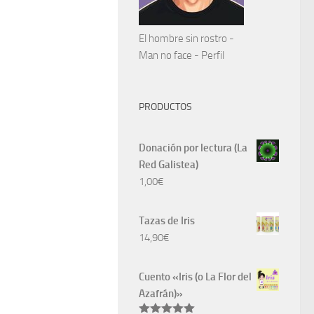
El hombre sin rostro -
Man no face - Perfil
PRODUCTOS
Donación por lectura (La
Red Galistea)
1,00
€
Tazas de Iris
14,90
€
Cuento «Iris (o La Flor del
Azafrán)»