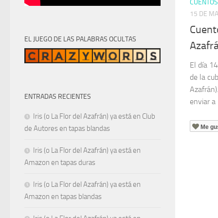
CUENTOS
15 DE M
Cuento
EL JUEGO DE LAS PALABRAS OCULTAS
Azafrá
El día 1
de la cub
Azafrán)
ENTRADAS RECIENTES
enviar a
Iris (o La Flor del Azafrán) ya está en Club
Me gu
de Autores en tapas blandas
Iris (o La Flor del Azafrán) ya está en
Amazon en tapas duras
Iris (o La Flor del Azafrán) ya está en
Amazon en tapas blandas