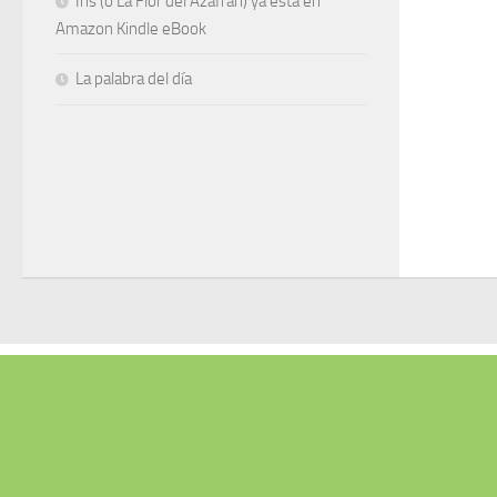
Iris (o La Flor del Azafrán) ya está en
Amazon Kindle eBook
La palabra del día