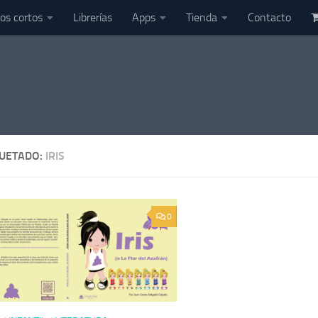
os cortos
Librerías
Apps
Tienda
Contacto
QUETADO:
IRIS
0