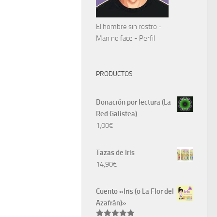
El hombre sin rostro -
Man no face - Perfil
PRODUCTOS
Donación por lectura (La
Red Galistea)
1,00
€
Tazas de Iris
14,90
€
Cuento «Iris (o La Flor del
Azafrán)»