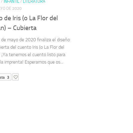
/
INFANTIL
/
LITERATURA
AYO DE 2020
 de Iris (o La Flor del
n) – Cubierta
4 de mayo de 2020 finaliza el diseño
ierta del cuento Iris (o La Flor del
. ¡Ya tenemos el cuento listo para
 la imprenta! Esperamos que os...
sta
3