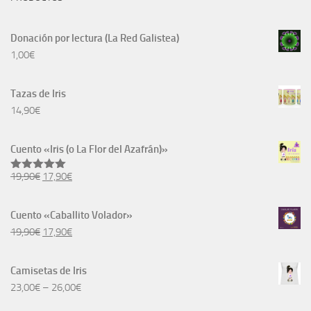
Donación por lectura (La Red Galistea)
1,00
€
Tazas de Iris
14,90
€
Cuento «Iris (o La Flor del Azafrán)»
El
El
19,90
€
17,90
€
Valorado
con
5.00
precio
precio
de 5
original
actual
Cuento «Caballito Volador»
era:
es:
El
El
19,90
€
17,90
€
19,90€.
17,90€.
precio
precio
original
actual
Camisetas de Iris
era:
es:
23,00
€
–
26,00
€
19,90€.
17,90€.