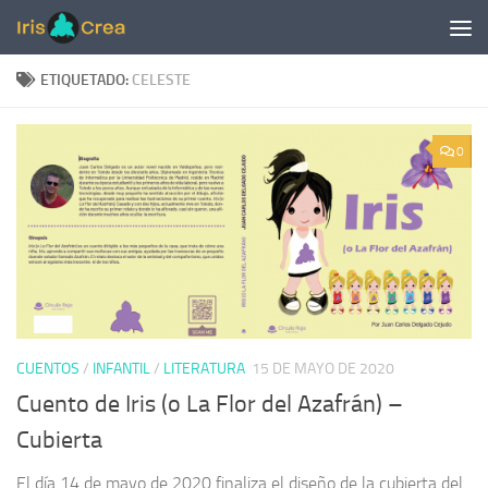
Saltar al contenido
ETIQUETADO:
CELESTE
0
CUENTOS
/
INFANTIL
/
LITERATURA
15 DE MAYO DE 2020
Cuento de Iris (o La Flor del Azafrán) –
Cubierta
El día 14 de mayo de 2020 finaliza el diseño de la cubierta del