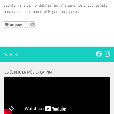
cuento Iris (o La Flor del Azafrán). ¡Ya tenemos el cuento listo
para enviar a la imprenta! Esperamos que os...
Me gusta
3
SEGUIR:
¡LO ÚLTIMO EN MÚSICA LATINA!