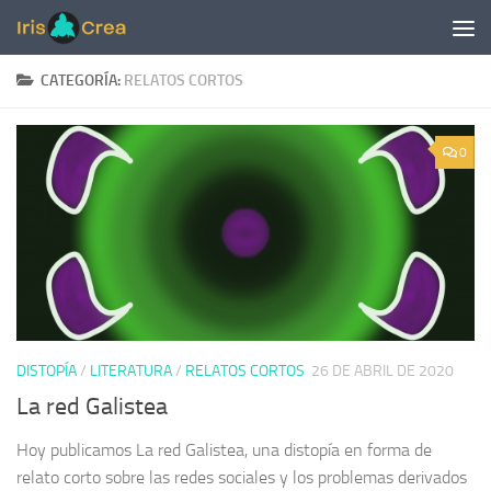
Saltar al contenido
CATEGORÍA:
RELATOS CORTOS
0
DISTOPÍA
/
LITERATURA
/
RELATOS CORTOS
26 DE ABRIL DE 2020
La red Galistea
Hoy publicamos La red Galistea, una distopía en forma de
relato corto sobre las redes sociales y los problemas derivados