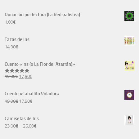
Donación por lectura (La Red Galistea)
1,00
€
Tazas de Iris
14,90
€
Cuento «Iris (o La Flor del Azafrán)»
El
El
19,90
€
17,90
€
Valorado
con
5.00
precio
precio
de 5
original
actual
Cuento «Caballito Volador»
era:
es:
El
El
19,90
€
17,90
€
19,90€.
17,90€.
precio
precio
original
actual
Camisetas de Iris
era:
es:
23,00
€
–
26,00
€
19,90€.
17,90€.