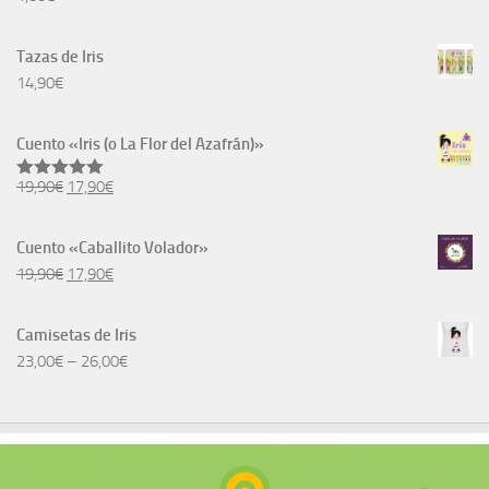
Tazas de Iris
14,90
€
Cuento «Iris (o La Flor del Azafrán)»
El
El
19,90
€
17,90
€
Valorado
con
5.00
precio
precio
de 5
original
actual
Cuento «Caballito Volador»
era:
es:
El
El
19,90
€
17,90
€
19,90€.
17,90€.
precio
precio
original
actual
Camisetas de Iris
era:
es:
23,00
€
–
26,00
€
19,90€.
17,90€.