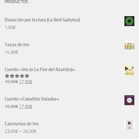
PRODUCTOS
Donación por lectura (La Red Galistea)
1,00
€
Tazas de Iris
14,90
€
Cuento «Iris (o La Flor del Azafrán)»
El
El
19,90
€
17,90
€
Valorado
con
5.00
precio
precio
de 5
original
actual
Cuento «Caballito Volador»
era:
es:
El
El
19,90
€
17,90
€
19,90€.
17,90€.
precio
precio
original
actual
Camisetas de Iris
era:
es:
23,00
€
–
26,00
€
19,90€.
17,90€.