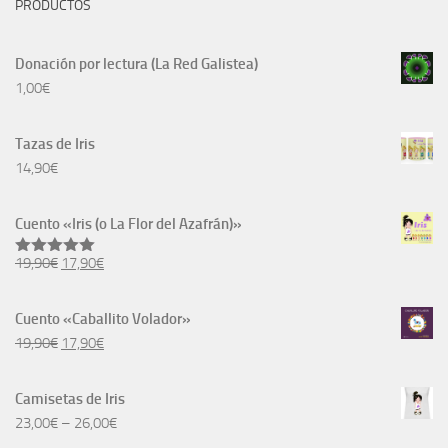
PRODUCTOS
Donación por lectura (La Red Galistea)
1,00
€
Tazas de Iris
14,90
€
Cuento «Iris (o La Flor del Azafrán)»
El
El
19,90
€
17,90
€
Valorado
con
5.00
precio
precio
de 5
original
actual
Cuento «Caballito Volador»
era:
es:
El
El
19,90
€
17,90
€
19,90€.
17,90€.
precio
precio
original
actual
Camisetas de Iris
era:
es:
23,00
€
–
26,00
€
19,90€.
17,90€.