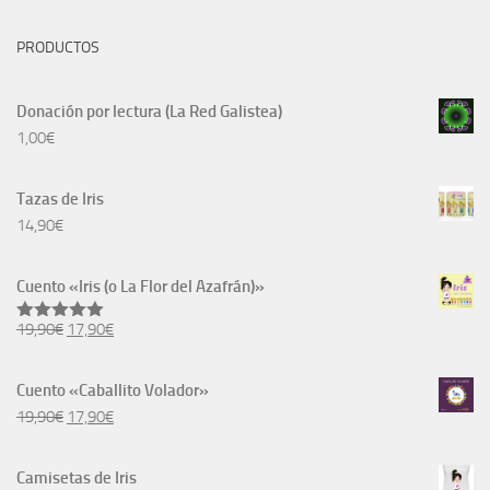
PRODUCTOS
Donación por lectura (La Red Galistea)
1,00
€
Tazas de Iris
14,90
€
Cuento «Iris (o La Flor del Azafrán)»
El
El
19,90
€
17,90
€
Valorado
con
5.00
precio
precio
de 5
original
actual
Cuento «Caballito Volador»
era:
es:
El
El
19,90
€
17,90
€
19,90€.
17,90€.
precio
precio
original
actual
Camisetas de Iris