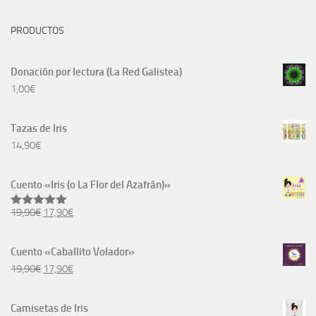
PRODUCTOS
Donación por lectura (La Red Galistea)
1,00
€
Tazas de Iris
14,90
€
Cuento «Iris (o La Flor del Azafrán)»
El
El
19,90
€
17,90
€
Valorado
con
5.00
precio
precio
de 5
original
actual
Cuento «Caballito Volador»
era:
es:
El
El
19,90
€
17,90
€
19,90€.
17,90€.
precio
precio
original
actual
Camisetas de Iris