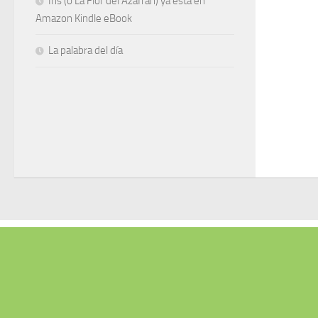
Iris (o La Flor del Azafrán) ya está en
Amazon Kindle eBook
La palabra del día