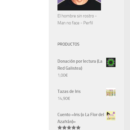
El hombre sin rostro -
Man no face - Perfil
PRODUCTOS
Donación por lectura (La
Red Galistea)
1,00
€
Tazas de Iris
14,90
€
Cuento «Iris (o La Flor del
Azafrán)»