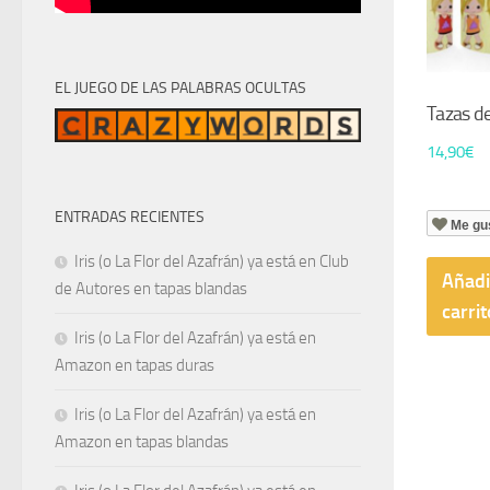
EL JUEGO DE LAS PALABRAS OCULTAS
Tazas de 
14,90
€
ENTRADAS RECIENTES
Me gu
Iris (o La Flor del Azafrán) ya está en Club
Añadi
de Autores en tapas blandas
carrit
Iris (o La Flor del Azafrán) ya está en
Amazon en tapas duras
Iris (o La Flor del Azafrán) ya está en
Amazon en tapas blandas