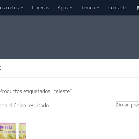
os cortos
Librerías
Apps
Tienda
Contacto
E
Productos etiquetados “celeste”
do el único resultado