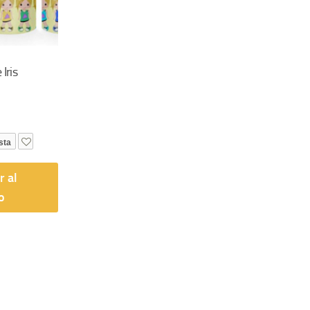
Iris
sta
r al
o