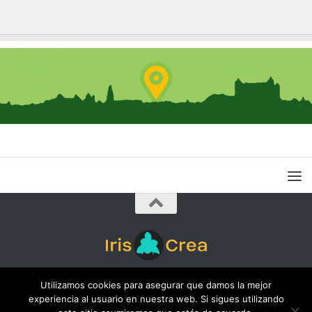
19,90€.
17,90€.
Iris Crea © 2026. Todos los derechos reservados.
Utilizamos cookies para asegurar que damos la mejor
experiencia al usuario en nuestra web. Si sigues utilizando