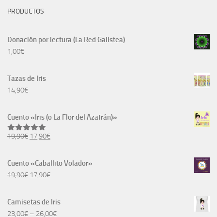
PRODUCTOS
Donación por lectura (La Red Galistea)
1,00
€
Tazas de Iris
14,90
€
Cuento «Iris (o La Flor del Azafrán)»
El
El
19,90
€
17,90
€
Valorado
con
5.00
precio
precio
de 5
original
actual
Cuento «Caballito Volador»
era:
es:
El
El
19,90
€
17,90
€
19,90€.
17,90€.
precio
precio
original
actual
Camisetas de Iris
era:
es:
23,00
€
–
26,00
€